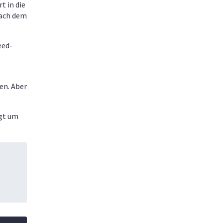
t in die
nach dem
eed-
ren. Aber
lgt um