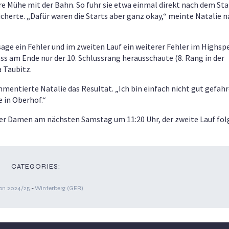
re Mühe mit der Bahn. So fuhr sie etwa einmal direkt nach dem Star
icherte. „Dafür waren die Starts aber ganz okay,“ meinte Natalie 
ssage ein Fehler und im zweiten Lauf ein weiterer Fehler im Highsp
ass am Ende nur der 10. Schlussrang herausschaute (8. Rang in der
a Taubitz.
ommentierte Natalie das Resultat. „Ich bin einfach nicht gut gefah
 in Oberhof.“
er Damen am nächsten Samstag um 11:20 Uhr, der zweite Lauf fo
CATEGORIES:
on 2024/25
-
Winterberg (GER)