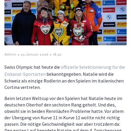
-
-
Admin
23 Januar 2026
18:30
Swiss Olympic hat heute die
offizielle Selektionierung für die
Eiskanal-Sportarten
bekanntgegeben. Natalie wird die
Schweiz als einzige Rodlerin an den Spielen im italienischen
Cortina vertreten.
Beim letzten Weltcup vor den Spielen hat Natalie heute im
deutschen Oberhof den sechsten Rang geholt. Und dies,
obwohl sie in beiden Rennläufen Probleme hatte. Vor allem
der Übergang von Kurve 11 in Kurve 12 wollte nicht richtig
passen. Die nötige Geschwindigkeit war aber trotzdem da:
Den ersten Lauf beendete Natalie auf dem 4. Zwischenrang.